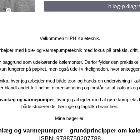
h log-p diag
Velkommen til PH Køleteknik.
rbejder med køle- og varmepumpeteknik med fokus på praksis, drift, 
n baggrund som udekørende kølemontør. Derfor fylder den praktiske ti
e kun fungerer på papiret, men også ude i virkeligheden, hvor anlæggene
eknika, hvor jeg arbejder med både teori og hands-on undervisning i k
r blandt andet fejlfinding, dimensionering og forståelse af køleanlæg 
leanlæg og varmepumper
, hvor jeg arbejder med at gøre kompleks k
både studerende, lærlinge og fagfolk i branchen.
Mine bøger er:
nlæg og varmepumper – grundprincipper om køle
ISBN: 9788750207788