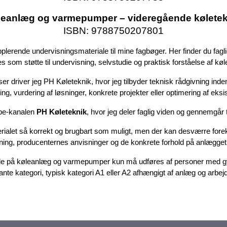
leanlæg og varmepumper – videregående køletek
ISBN: 9788750207801
erende undervisningsmateriale til mine fagbøger. Her finder du fagli
s som støtte til undervisning, selvstudie og praktisk forståelse af k
ser driver jeg PH Køleteknik, hvor jeg tilbyder teknisk rådgivning in
ng, vurdering af løsninger, konkrete projekter eller optimering af eks
be-kanalen
PH Køleteknik
, hvor jeg deler faglig viden og gennemgår 
terialet så korrekt og brugbart som muligt, men der kan desværre fore
ing, producenternes anvisninger og de konkrete forhold på anlægget,
bejde på køleanlæg og varmepumper kun må udføres af personer med gy
ante kategori, typisk kategori A1 eller A2 afhængigt af anlæg og arbe