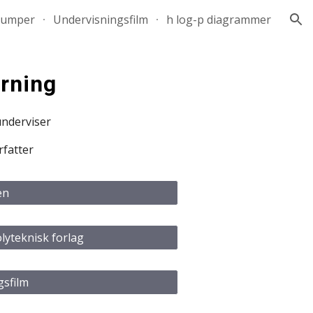
pumper
Undervisningsfilm
h log-p diagrammer
ion
rning
nderviser
fatter
en
lyteknisk forlag
gsfilm