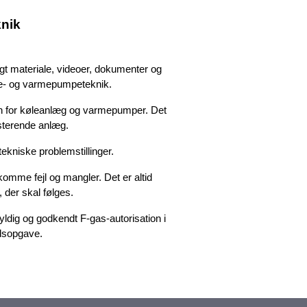
nik
gt materiale, videoer, dokumenter og
øle- og varmepumpeteknik.
den for køleanlæg og varmepumper. Det
isterende anlæg.
tekniske problemstillinger.
komme fejl og mangler. Det er altid
 der skal følges.
ldig og godkendt F-gas-autorisation i
jdsopgave.