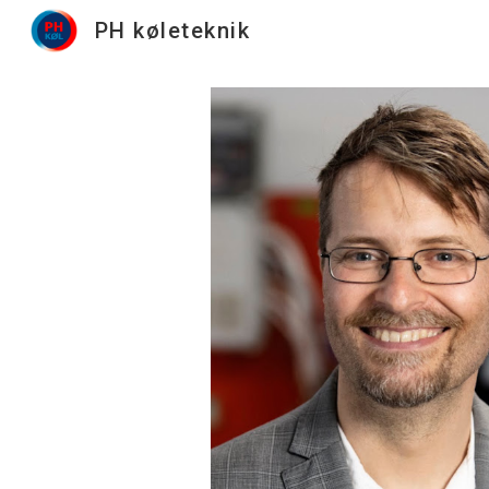
PH køleteknik
Sk