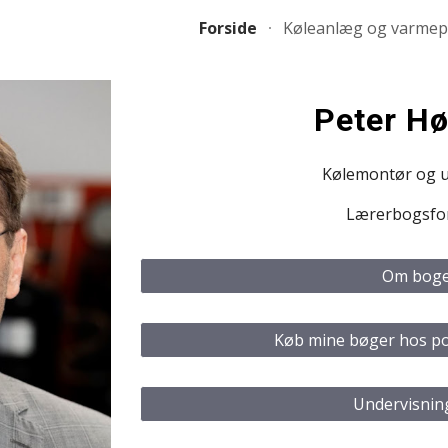
Forside
Køleanlæg og varme
ip to main content
Skip to navigat
Peter Hø
Kølemontør og u
Lærerbogsfor
Om bog
Køb mine bøger hos po
Undervisnin